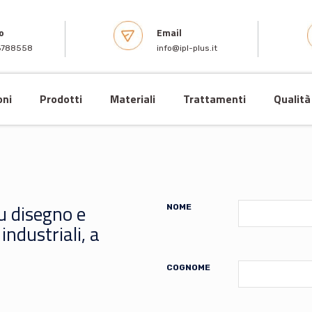
o
Email
6788558
info@ipl-plus.it
oni
Prodotti
Materiali
Trattamenti
Qualità
 su disegno e
NOME
industriali, a
COGNOME