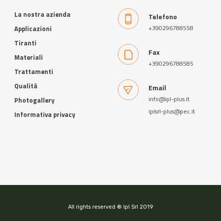
La nostra azienda
Telefono
+390296788558
Applicazioni
Tiranti
Fax
Materiali
+390296788585
Trattamenti
Qualità
Email
info@ipl-plus.it
Photogallery
iplsrl-plus@pec.it
Informativa privacy
All rights reserved ® Ipl Srl 2019