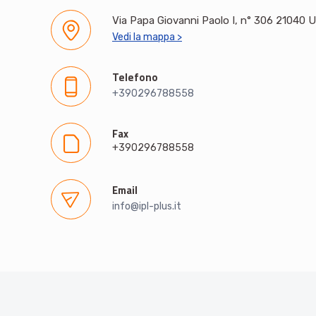
Via Papa Giovanni Paolo I, n° 306 21040 U
Vedi la mappa >
Telefono
+390296788558
Fax
+390296788558
Email
info@ipl-plus.it