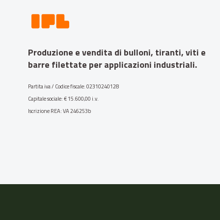
Produzione e vendita di bulloni, tiranti, viti e
barre filettate per applicazioni industriali.
Partita iva / Codice fiscale: 02310240128
Capitale sociale: € 15.600,00 i.v.
Iscrizione REA: VA 246253b