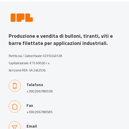
Produzione e vendita di bulloni, tiranti, viti e
barre filettate per applicazioni industriali.
Partita iva / Codice fiscale: 02310240128
Capitale sociale: € 15.600,00 i.v.
Iscrizione REA: VA 246253b
Telefono
+390296788558
Fax
+390296788585
Email