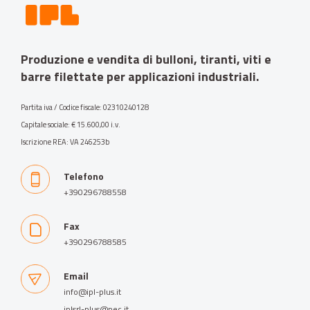
Produzione e vendita di bulloni, tiranti, viti e
barre filettate per applicazioni industriali.
Partita iva / Codice fiscale: 02310240128
Capitale sociale: € 15.600,00 i.v.
Iscrizione REA: VA 246253b
Telefono
+390296788558
Fax
+390296788585
Email
info@ipl-plus.it
iplsrl-plus@pec.it